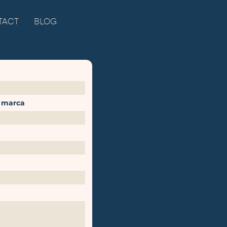
TACT
BLOG
 marca