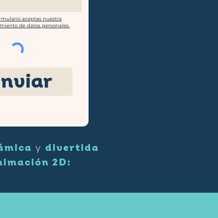
ormulario aceptas nuestra
amiento de datos personales.
Enviar
ámica
divertida
y
nimación 2D: