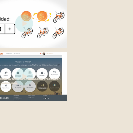
video en tecnica de animacion produccion
n animacion