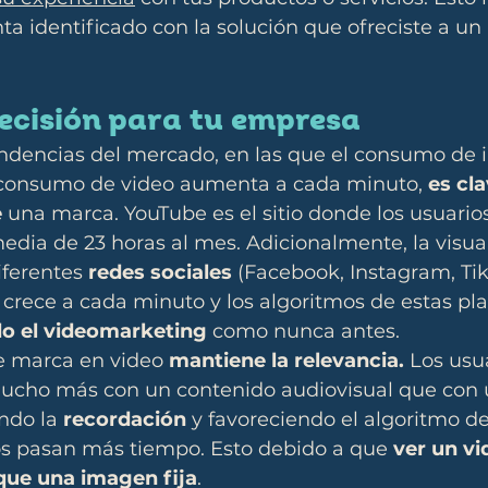
nta identificado con la solución que ofreciste a un
ecisión para tu empresa
ndencias del mercado, en las que el consumo de i
 consumo de video aumenta a cada minuto, 
es cla
e
 una marca. YouTube es el sitio donde los usuari
dia de 23 horas al mes. Adicionalmente, la visual
iferentes 
redes sociales
 (Facebook, Instagram, Tik
crece a cada minuto y los algoritmos de estas pl
do el videomarketing
 como nunca antes.
e marca en video 
mantiene la relevancia.
 Los usu
ucho más con un contenido audiovisual que con
ndo la 
recordación
 y favoreciendo el algoritmo de
ios pasan más tiempo. Esto debido a que 
ver un vi
que una imagen fija
.