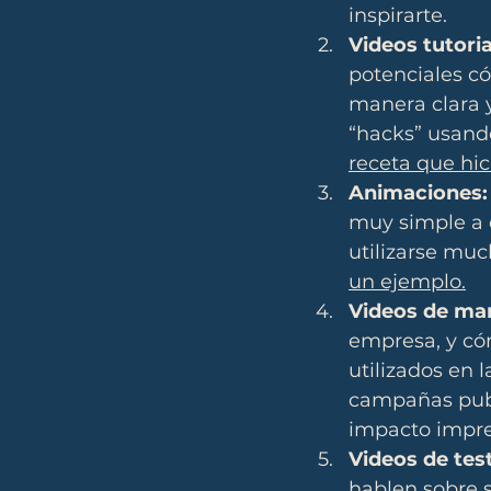
inspirarte.
Videos tutoria
potenciales có
manera clara y
“hacks” usando
receta que hic
Animaciones:
muy simple a 
utilizarse muc
un ejemplo.
Videos de ma
empresa, y có
utilizados en 
campañas publ
impacto impre
Videos de tes
hablen sobre 