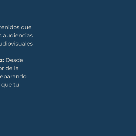
tenidos que 
s audiencias 
udiovisuales 
o:
 Desde 
r de la 
reparando 
 que tu 