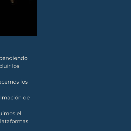
ependiendo 
luir los 
lecemos los 
ilmación de 
buimos el 
plataformas 