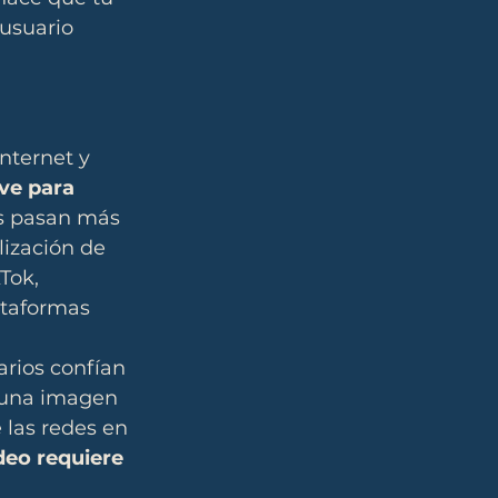
 usuario 
nternet y 
ve para 
os pasan más 
ización de 
Tok, 
ataformas 
arios confían 
 una imagen 
 las redes en 
deo requiere 