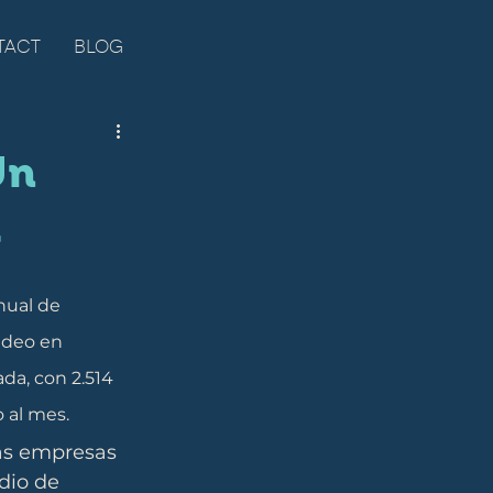
TACT
BLOG
Un
l
nual de 
ideo en 
da, con 2.514 
 al mes.
as empresas 
dio de 