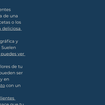
entes 
sa de una 
etas o los 
deliciosa 
ráfica y 
 Suelen 
 puedes ver 
lores de tu 
pueden ser 
y en 
sto
 con un 
clientes 
 hace que tu 