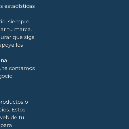
 estadísticas 
io, siempre 
ar tu marca.
rar que siga 
apoye los 
ona 
, te contamos 
ocio.
productos o 
ios. Estos 
 web de tu 
 para 