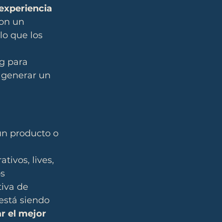
experiencia 
on un 
lo que los 
g para 
 generar un 
un producto o 
tivos, lives, 
s 
tiva de 
stá siendo 
r el mejor 