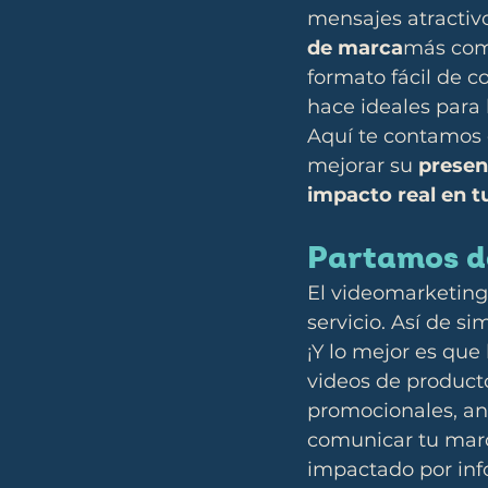
mensajes atractiv
de marca
más comp
formato fácil de c
hace ideales para 
Aquí te contamos 
mejorar su 
presen
impacto real en t
Partamos de
El videomarketing 
servicio. Así de si
¡Y lo mejor es que 
videos de producto
promocionales, anu
comunicar tu marc
impactado por inf