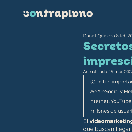
Daniel Quiceno
8 feb 2
Secreto
impresci
Actualizado:
15 mar 202
¿Qué tan importan
WeAreSocial y Mel
internet, YouTube 
millones de usuar
El 
videomarketin
que buscan llegar