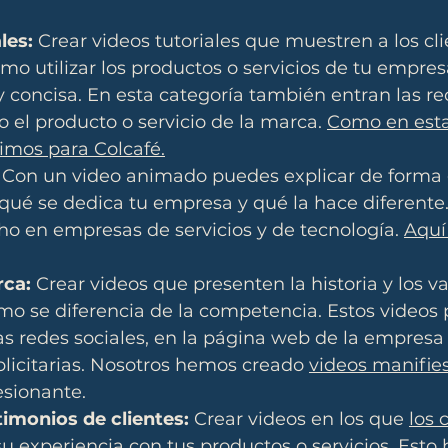
les:
 Crear videos tutoriales que muestren a los cli
mo utilizar los productos o servicios de tu empre
 concisa. En esta categoría también entran las rec
 el producto o servicio de la marca. 
Como en esta 
imos para Colcafé.
 Con un video animado puedes explicar de forma g
qué se dedica tu empresa y qué la hace diferente.
ho en empresas de servicios y de tecnología. 
Aquí
rca:
 Crear videos que presenten la historia y los va
mo se diferencia de la competencia. Estos videos 
las redes sociales, en la página web de la empresa 
icitarias. Nosotros hemos creado 
videos manifie
sionante.
timonios de clientes:
 Crear videos en los que 
los 
su experiencia
 con tus productos o servicios. Esto